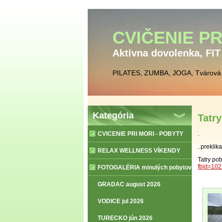
CVIČENIE PR
Aktívna dovolenka, FI
PILATES, ZUMBA, JOGA, Tvárová 
Kategória
Tatry
CVICENIE PRI MORI - POBYTY
.
..preklik
RELAX WELLNESS VÍKENDY
Tatry po
fbid=10
FOTOGALÉRIA minulých pobytov
GRADAC august 2026
VODICE jul 2026
TURECKO jún 2026