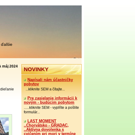
 ďalšie
IA máj 2024
NOVINKY
Napísali nám účastničky
pobytov
 zdieľanie
...kliknite SEM a čítajte...
Pre zasielanie informácii k
novým - budúcim pobytom
......kliknite SEM - vyplňte a pošlite
formulár...
LAST MOMENT
..Chorvátsko - GRADAC,
..Aktívna dovolenka s
cvičením pri mori v termíne