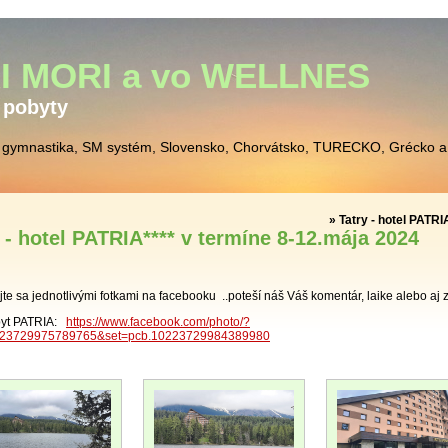
I MORI a vo WELLNES
T pobyty
gymnastika, SM systém, Slovensko, Chorvátsko, TURECKO, Grécko a
» Tatry - hotel PATR
 - hotel PATRIA**** v termíne 8-12.mája 2024
ajte sa jednotlivými fotkami na facebooku ..poteší náš Váš komentár, laike alebo aj
byt PATRIA:
https://www.facebook.com/photo/?
223729975789765&set=pcb.10223729984389980