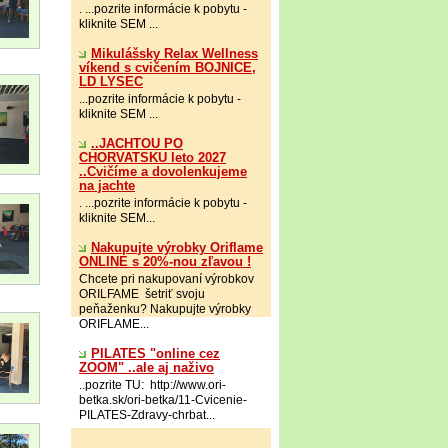
. ...pozrite informácie k pobytu -
kliknite SEM ...
Mikulášsky Relax Wellness
víkend s cvičením BOJNICE,
LD LYSEC
...pozrite informácie k pobytu -
kliknite SEM ...
..JACHTOU PO
CHORVATSKU leto 2027
..Cvičíme a dovolenkujeme
na jachte
. ...pozrite informácie k pobytu -
kliknite SEM...
Nakupujte výrobky Oriflame
ONLINE s 20%-nou zľavou !
Chcete pri nakupovaní výrobkov
ORILFAME šetriť svoju
peňaženku? Nakupujte výrobky
ORIFLAME...
PILATES "online cez
ZOOM" ..ale aj naživo
..pozrite TU: http://www.ori-
betka.sk/ori-betka/11-Cvicenie-
PILATES-Zdravy-chrbat...