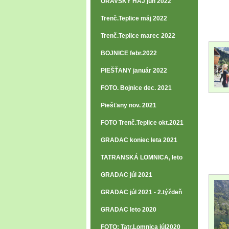
ORAVSKÝ HÁJ jún 2022
Trenč.Teplice máj 2022
Trenč.Teplice marec 2022
BOJNICE febr.2022
PIEŠŤANY január 2022
FOTO. Bojnice dec. 2021
Piešťany nov. 2021
FOTO Trenč.Teplice okt.2021
GRADAC koniec leta 2021
TATRANSKÁ LOMNICA, leto
2021
GRADAC júl 2021
GRADAC júl 2021 - 2.týždeň
GRADAC leto 2020
FOTO: Tatr.Lomnica júl2020