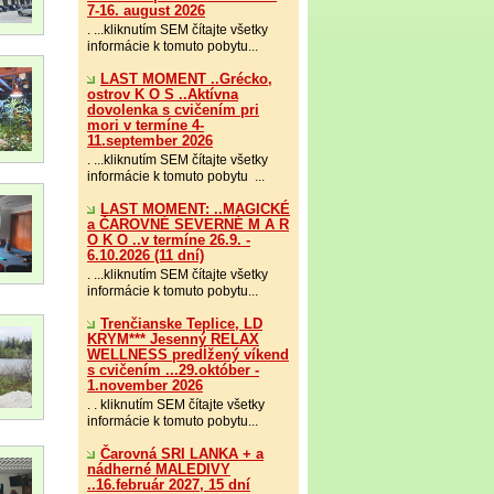
7-16. august 2026
. ...kliknutím SEM čítajte všetky
informácie k tomuto pobytu...
LAST MOMENT ..Grécko,
ostrov K O S ..Aktívna
dovolenka s cvičením pri
mori v termíne 4-
11.september 2026
. ...kliknutím SEM čítajte všetky
informácie k tomuto pobytu ...
LAST MOMENT: ..MAGICKÉ
a ČAROVNÉ SEVERNÉ M A R
O K O ..v termíne 26.9. -
6.10.2026 (11 dní)
. ...kliknutím SEM čítajte všetky
informácie k tomuto pobytu...
Trenčianske Teplice, LD
KRYM*** Jesenný RELAX
WELLNESS predĺžený víkend
s cvičením ...29.október -
1.november 2026
. . kliknutím SEM čítajte všetky
informácie k tomuto pobytu...
Čarovná SRI LANKA + a
nádherné MALEDIVY
..16.február 2027, 15 dní